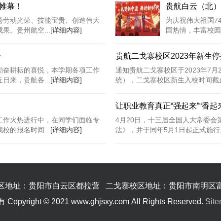
帷幕！
贵航白云（北）
扬劳动光荣、技能宝贵、创造伟大
为庆祝伟大祖国7
。贵州航空...
[详细内容]
国热情，丰富校园
会
贵航二戈寨校区2023年新生
勤奋耕耘的喜悦，本学期各项工作
通知贵航二戈寨校区于2023年7月2
来，贵航各...
[详细内容]
统），二戈寨校区新生入校时间截止到2
让职业教育真正“强起来”“香起
工作火热进行中，在同学们面临专
4月20日，十三届全国人大常委
的报名时间...
[详细内容]
法》，并于同年5月1日起正式施行。
区地址：贵阳市白云区都拉营 二戈寨校区地址：贵阳市南明区
ht © 2021 www.ghjsxy.com All Rights Reserved.
Sit