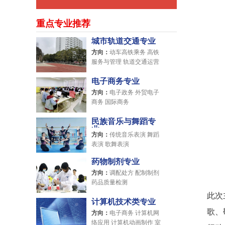
重点专业推荐
城市轨道交通专业
方向：
动车高铁乘务 高铁
服务与管理 轨道交通运营
管理
电子商务专业
方向：
电子政务 外贸电子
商务 国际商务
民族音乐与舞蹈专
业
方向：
传统音乐表演 舞蹈
表演 歌舞表演
药物制剂专业
方向：
调配处方 配制制剂
药品质量检测
此次
计算机技术类专业
歌、
方向：
电子商务 计算机网
络应用 计算机动画制作 室