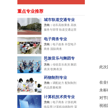
重点专业推荐
城市轨道交通专业
方向：
动车高铁乘务 高铁
服务与管理 轨道交通运营
管理
电子商务专业
方向：
电子政务 外贸电子
商务 国际商务
民族音乐与舞蹈专
业
方向：
传统音乐表演 舞蹈
此次
表演 歌舞表演
药物制剂专业
在全
方向：
调配处方 配制制剂
药品质量检测
永标
计算机技术类专业
对节
方向：
电子商务 计算机网
祝祖
络应用 计算机动画制作 室