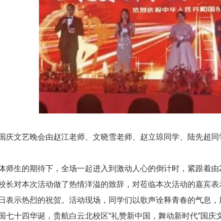
国庆文艺晚会由赵江老师、文晓雪老师、赵立琼同学、陆先超同
体师生的期待下，全场一起进入到激动人心的倒计时，紧跟着由23
校长对本次活动做了热情洋溢的致辞，对莅临本次活动的嘉宾表
日表示热烈的祝贺。活动现场，同学们以歌声诠释青春的气息，
国七十四华诞，贵航白云北校区“礼赞新中国，舞动新时代”国庆