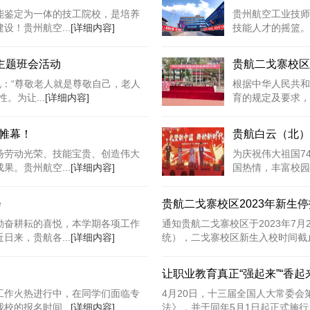
能鉴定为一体的技工院校，是培养
贵州航空工业技师
！贵州航空...
[详细内容]
技能人才的摇篮。
主题班会活动
贵航二戈寨校区
说：“尊敬老人就是尊敬自己，老人
根据中华人民共和
。为让...
[详细内容]
育的规定及要求，
帷幕！
贵航白云（北）
扬劳动光荣、技能宝贵、创造伟大
为庆祝伟大祖国7
。贵州航空...
[详细内容]
国热情，丰富校园
会
贵航二戈寨校区2023年新生
勤奋耕耘的喜悦，本学期各项工作
通知贵航二戈寨校区于2023年7月2
来，贵航各...
[详细内容]
统），二戈寨校区新生入校时间截止到2
让职业教育真正“强起来”“香起
工作火热进行中，在同学们面临专
4月20日，十三届全国人大常委
的报名时间...
[详细内容]
法》，并于同年5月1日起正式施行。