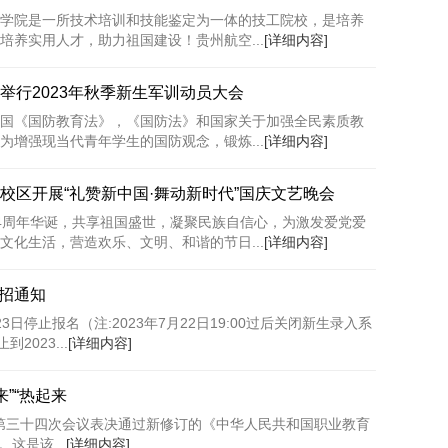
学院是一所技术培训和技能鉴定为一体的技工院校，是培养
培养实用人才，助力祖国建设！贵州航空...
[详细内容]
举行2023年秋季新生军训动员大会
国《国防教育法》，《国防法》和国家关于加强全民素质教
为增强现当代青年学生的国防观念，锻炼...
[详细内容]
校区开展“礼赞新中国·舞动新时代”国庆文艺晚会
4周年华诞，共享祖国盛世，凝聚民族自信心，为激发爱党爱
文化生活，营造欢乐、文明、和谐的节日...
[详细内容]
停招通知
3日停止报名（注:2023年7月22日19:00过后关闭新生录入系
023...
[详细内容]
来”“热起来
会第三十四次会议表决通过新修订的《中华人民共和国职业教育
这是该...
[详细内容]