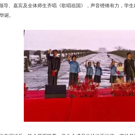
领导、嘉宾及全体师生齐唱《歌唱祖国》，声音铿锵有力，学生
岁华诞。