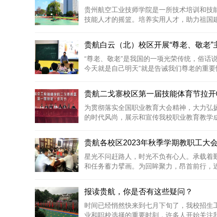
贵州航空工业技师学院是一所技术培训和技
技能人才的摇篮。培养实用人才，助力祖国建设
贵航白云（北）校区开展“尊老、敬老”
“尊老、敬老”是我国的一项光荣传统，俗话
今天就是自己明天”就是告诫我们尊老的重要性
贵航二戈寨校区第一届技能体育节拉开
为贯彻落实全国职业教育大会精神，大力弘
的时代风尚，展示和宣传我校职业教育教学成果
贵航各校区2023年秋季学期教职工大
星光不问赶路人，时光不负有心人。承载着
和任务蓄力擘画。为回眸聚力，昂首前行，近日
报读贵航，你是否有这些疑问？
时间已经悄然快来到七月下旬了，我校招生
业和职校选择的重要时刻，许多人开始关注我校