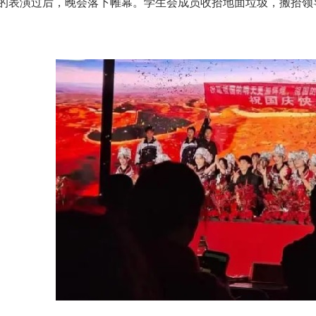
的表演过后，晚会落下帷幕。学生会成员收拾地面垃圾，搬拾领