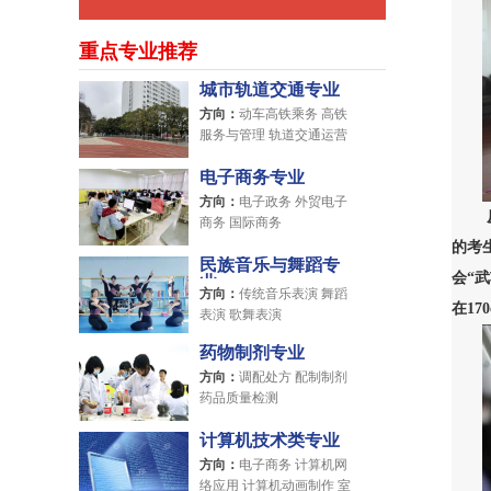
重点专业推荐
城市轨道交通专业
方向：
动车高铁乘务 高铁
服务与管理 轨道交通运营
管理
电子商务专业
方向：
电子政务 外贸电子
商务 国际商务
的考
民族音乐与舞蹈专
会“
业
方向：
传统音乐表演 舞蹈
在1
表演 歌舞表演
药物制剂专业
方向：
调配处方 配制制剂
药品质量检测
计算机技术类专业
方向：
电子商务 计算机网
络应用 计算机动画制作 室