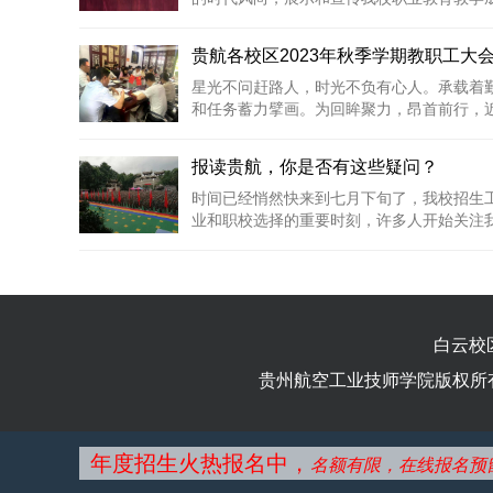
贵航各校区2023年秋季学期教职工大
星光不问赶路人，时光不负有心人。承载着
和任务蓄力擘画。为回眸聚力，昂首前行，近日
报读贵航，你是否有这些疑问？
时间已经悄然快来到七月下旬了，我校招生
业和职校选择的重要时刻，许多人开始关注我校
白云校
贵州航空工业技师学院版权所有 Copyrig
年度招生火热报名中，
名额有限，在线报名预