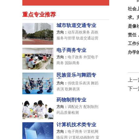
而关
社会
重点专业推荐
求。
城市轨道交通专业
是像
方向：
动车高铁乘务 高铁
责任
服务与管理 轨道交通运营
工作
管理
电子商务专业
办学
方向：
电子政务 外贸电子
商务 国际商务
民族音乐与舞蹈专
业
上一
方向：
传统音乐表演 舞蹈
下一
表演 歌舞表演
药物制剂专业
方向：
调配处方 配制制剂
药品质量检测
计算机技术类专业
方向：
电子商务 计算机网
络应用 计算机动画制作 室