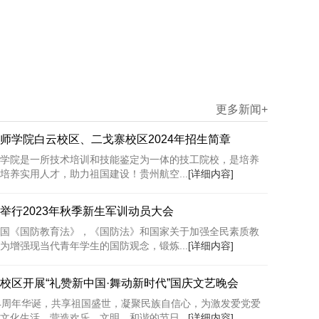
更多新闻+
师学院白云校区、二戈寨校区2024年招生简章
学院是一所技术培训和技能鉴定为一体的技工院校，是培养
培养实用人才，助力祖国建设！贵州航空...
[详细内容]
举行2023年秋季新生军训动员大会
国《国防教育法》，《国防法》和国家关于加强全民素质教
为增强现当代青年学生的国防观念，锻炼...
[详细内容]
校区开展“礼赞新中国·舞动新时代”国庆文艺晚会
4周年华诞，共享祖国盛世，凝聚民族自信心，为激发爱党爱
文化生活，营造欢乐、文明、和谐的节日...
[详细内容]