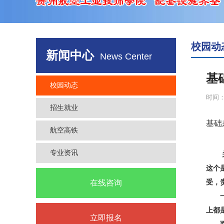
校园动
新闻中心
News Center
基
校园动态
时间：2
招生就业
基础
航空高铁
专业资讯
这个
在线咨询
受，
一般
上都
立即报名