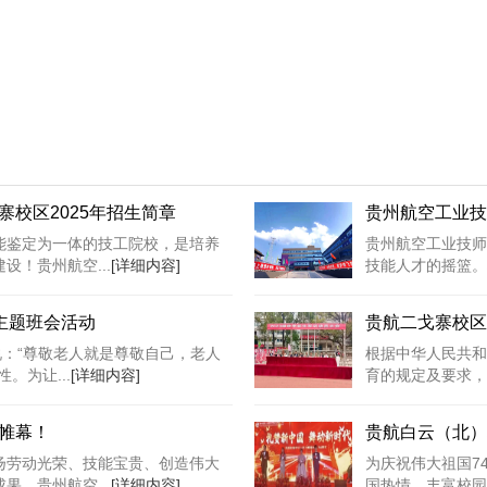
校区2025年招生简章
贵州航空工业技
能鉴定为一体的技工院校，是培养
贵州航空工业技师
！贵州航空...
[详细内容]
技能人才的摇篮。
主题班会活动
贵航二戈寨校区
说：“尊敬老人就是尊敬自己，老人
根据中华人民共和
。为让...
[详细内容]
育的规定及要求，
帷幕！
贵航白云（北）
扬劳动光荣、技能宝贵、创造伟大
为庆祝伟大祖国7
。贵州航空...
[详细内容]
国热情，丰富校园