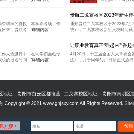
会
贵航二戈寨校区2023年新生
勤奋耕耘的喜悦，本学期各项工作
通知贵航二戈寨校区于2023年7月2
来，贵航各...
[详细内容]
统），二戈寨校区新生入校时间截止到2
让职业教育真正“强起来”“香起
工作火热进行中，在同学们面临专
4月20日，十三届全国人大常委
的报名时间...
[详细内容]
法》，并于同年5月1日起正式施行。
区地址：贵阳市白云区都拉营 二戈寨校区地址：贵阳市南明区
ht © 2021 www.ghjsxy.com All Rights Reserved.
Sit
预留
留名额！