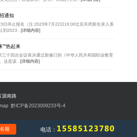
停招通知
3日停止报名（注:2023年7月22日19:00过后关闭新生录入系
023...
[详细内容]
来”“热起来
会第三十四次会议表决通过新修订的《中华人民共和国职业教育
这是该...
[详细内容]
富源南路
emap
黔ICP备2023009233号-4
名额
电话：