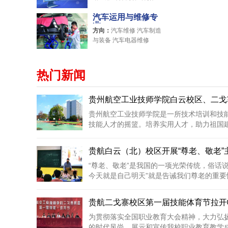
内设计
汽车运用与维修专
业
方向：
汽车维修 汽车制造
与装备 汽车电器维修
热门新闻
贵州航空工业技师学院白云校区、二戈寨
贵州航空工业技师学院是一所技术培训和技
技能人才的摇篮。培养实用人才，助力祖国建设
贵航白云（北）校区开展“尊老、敬老”
“尊老、敬老”是我国的一项光荣传统，俗话
今天就是自己明天”就是告诫我们尊老的重要性
贵航二戈寨校区第一届技能体育节拉开
为贯彻落实全国职业教育大会精神，大力弘
的时代风尚，展示和宣传我校职业教育教学成果