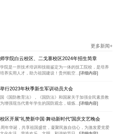
更多新闻+
师学院白云校区、二戈寨校区2024年招生简章
学院是一所技术培训和技能鉴定为一体的技工院校，是培养
培养实用人才，助力祖国建设！贵州航空...
[详细内容]
举行2023年秋季新生军训动员大会
国《国防教育法》，《国防法》和国家关于加强全民素质教
为增强现当代青年学生的国防观念，锻炼...
[详细内容]
校区开展“礼赞新中国·舞动新时代”国庆文艺晚会
4周年华诞，共享祖国盛世，凝聚民族自信心，为激发爱党爱
文化生活，营造欢乐、文明、和谐的节日...
[详细内容]