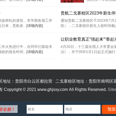
会
贵航二戈寨校区2023年新生
勤奋耕耘的喜悦，本学期各项工作
通知贵航二戈寨校区于2023年7月2
来，贵航各...
[详细内容]
统），二戈寨校区新生入校时间截止到2
让职业教育真正“强起来”“香起
工作火热进行中，在同学们面临专
4月20日，十三届全国人大常委
的报名时间...
[详细内容]
法》，并于同年5月1日起正式施行。
区地址：贵阳市白云区都拉营 二戈寨校区地址：贵阳市南明区
ht © 2021 www.ghjsxy.com All Rights Reserved.
Sit
预留
留名额！