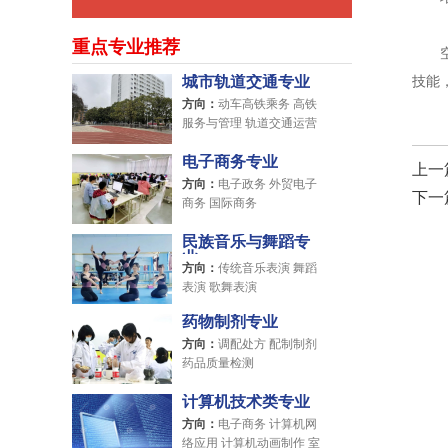
重点专业推荐
空中
城市轨道交通专业
技能
方向：
动车高铁乘务 高铁
服务与管理 轨道交通运营
管理
电子商务专业
上一
方向：
电子政务 外贸电子
下一
商务 国际商务
民族音乐与舞蹈专
业
方向：
传统音乐表演 舞蹈
表演 歌舞表演
药物制剂专业
方向：
调配处方 配制制剂
药品质量检测
计算机技术类专业
方向：
电子商务 计算机网
络应用 计算机动画制作 室