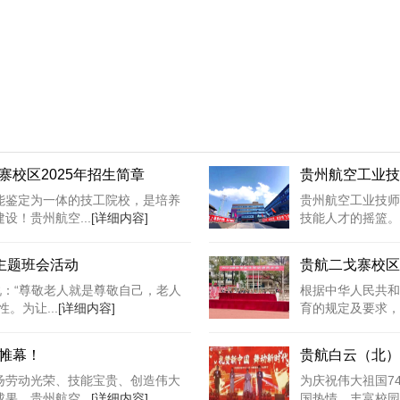
校区2025年招生简章
贵州航空工业技
能鉴定为一体的技工院校，是培养
贵州航空工业技师
！贵州航空...
[详细内容]
技能人才的摇篮。
主题班会活动
贵航二戈寨校区
说：“尊敬老人就是尊敬自己，老人
根据中华人民共和
。为让...
[详细内容]
育的规定及要求，
帷幕！
贵航白云（北）
扬劳动光荣、技能宝贵、创造伟大
为庆祝伟大祖国7
。贵州航空...
[详细内容]
国热情，丰富校园