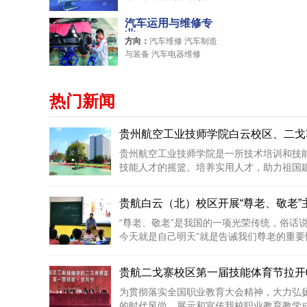
内设计
汽车运用与维修专
业
方向：
汽车维修 汽车制造
与装备 汽车电器维修
热门新闻
贵州航空工业技师学院白云校区、二戈寨
贵州航空工业技师学院是一所技术培训和技
技能人才的摇篮。培养实用人才，助力祖国建设
贵航白云（北）校区开展“尊老、敬老”
“尊老、敬老”是我国的一项光荣传统，俗话
今天就是自己明天”就是告诫我们尊老的重要性
贵航二戈寨校区第一届技能体育节拉开
为贯彻落实全国职业教育大会精神，大力弘
的时代风尚，展示和宣传我校职业教育教学成果