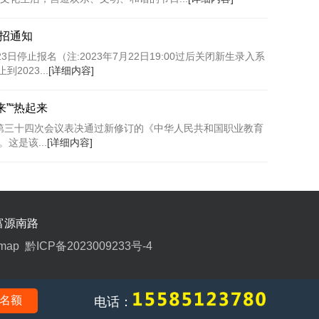
停招通知
3日停止报名（注:2023年7月22日19:00过后关闭新生录入系
023...
[详细内容]
来”“热起来
会第三十四次会议表决通过新修订的《中华人民共和国职业教育
这是该...
[详细内容]
富源南路
emap
黔ICP备2023009233号-4
名额
电话：