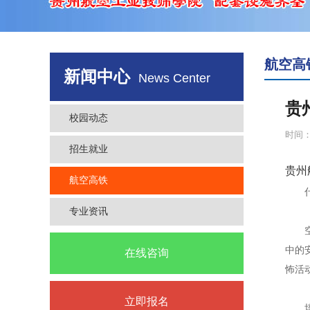
航空高
新闻中心
News Center
贵
校园动态
时间：2
招生就业
贵州
航空高铁
什么
专业资讯
空中
中的
在线咨询
怖活
立即报名
培