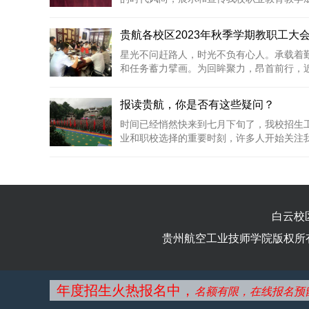
贵航各校区2023年秋季学期教职工大
星光不问赶路人，时光不负有心人。承载着
和任务蓄力擘画。为回眸聚力，昂首前行，近日
报读贵航，你是否有这些疑问？
时间已经悄然快来到七月下旬了，我校招生
业和职校选择的重要时刻，许多人开始关注我校
白云校
贵州航空工业技师学院版权所有 Copyrig
年度招生火热报名中，
名额有限，在线报名预